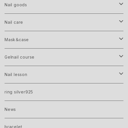
GRAND
Nail goods
Point parts
Nail care
Shell
Hand＆Body cream
Mask＆case
Bijouシリーズ
flake
Lip balm
Greige
Gelnail course
Studs
Gray
Bridal gift ticket
Nail lesson
care＋gel one color
Mirror powder
Black
Gel nail gift ticket
Beginner
ring silver925
gel one color
brion
Silver
Advanced
News
onecolor＋point art
crash
Gold
美容院で始めるフットジェルネイル講座
bracelet