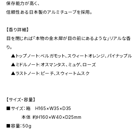
保存能力が高く、
信頼性ある日本製のアルミチューブを採用。
【香り詳細】
目を閉じれば「本物の金木犀が目の前にあるような」リアルな香
り。
▲トップノート:ベルガモット、スウィートオレンジ、パイナップル
▲ミドルノート:オスマンタス、ミュゲ、ローズ
▲ラストノート:ピーチ、スウィートムスク
【サイズ・容量】
■サイズ：箱 H165×W35×D35
本体 約H160×W40×D25mm
■容量：50g