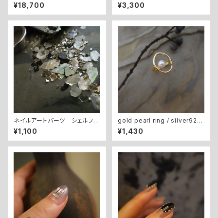
れるようになる クリアジェル
ッグ【ピンク】ギフトセット
¥18,700
¥3,300
ネイルレッスン
ネイルアートパーツ シェルフレ
gold pearl ring / silver925
ークミックス shell&flake mix
#04
¥1,100
¥1,430
-3