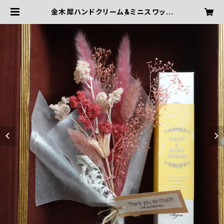
金木犀ハンドクリーム&ミニスワッグ
[ピンクホワイトMix] | QUATRE VI
NGT HUIT