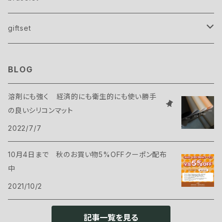
silicon mat
giftset
display beads
ハンドクリーム＆ミニスワッグ
BLOG
溶剤にも強く 経済的にも衛生的にも使い勝手
の良いシリコンマット
2022/7/7
10月4日まで 秋のお買い物5%OFFクーポン配布
中
2021/10/2
記事一覧を見る