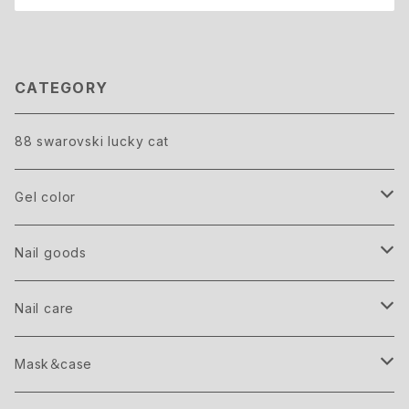
CATEGORY
88 swarovski lucky cat
Gel color
GRAND
Nail goods
Point parts
Nail care
Shell
Hand＆Body cream
Mask＆case