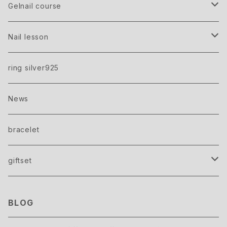
Bijouシリーズ
flake
Lip balm
Greige
Gelnail course
Studs
Gray
Bridal gift ticket
Nail lesson
care＋gel one color
Mirror powder
Black
Gel nail gift ticket
Beginner
ring silver925
gel one color
brion
Silver
Advanced
News
onecolor＋point art
crash
Gold
美容院で始めるフットジェルネイル講座
bracelet
silicon mat
giftset
display beads
ハンドクリーム＆ミニスワッグ
BLOG