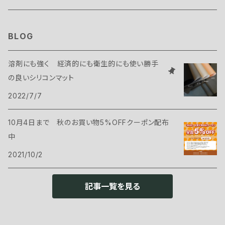
display beads
ハンドクリーム＆ミニスワッグ
BLOG
溶剤にも強く 経済的にも衛生的にも使い勝手
の良いシリコンマット
2022/7/7
10月4日まで 秋のお買い物5%OFFクーポン配布
中
2021/10/2
記事一覧を見る