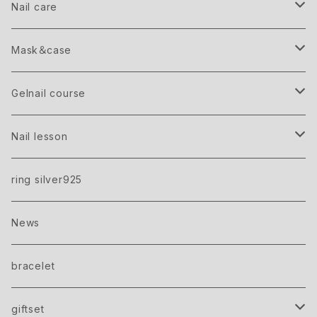
Point parts
Nail care
Shell
Hand＆Body cream
Mask＆case
Bijouシリーズ
flake
Lip balm
Greige
Gelnail course
Studs
Gray
Bridal gift ticket
Nail lesson
care＋gel one color
Mirror powder
Black
Gel nail gift ticket
Beginner
ring silver925
gel one color
brion
Silver
Advanced
News
onecolor＋point art
crash
Gold
美容院で始めるフットジェルネイル講座
bracelet
silicon mat
giftset