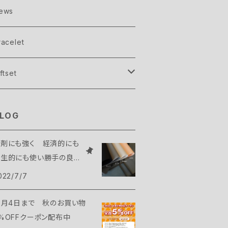
l one color
rion
lver
dvanced
ews
necolor＋point art
rash
old
容院で始めるフットジェルネイル講座
racelet
licon mat
ftset
isplay beads
ンドクリーム＆ミニスワッグ
LOG
溶剤にも強く 経済的にも
衛生的にも使い勝手の良い
リコンマット
022/7/7
0月4日まで 秋のお買い物
%OFFクーポン配布中