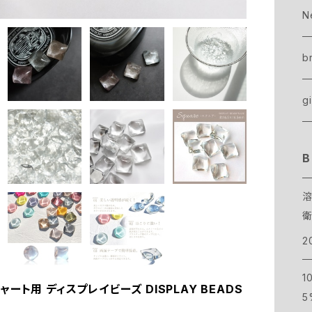
ge
b
Si
A
N
o
c
G
美
b
si
gi
d
ハ
B
シ
2
1
ート用 ディスプレイビーズ DISPLAY BEADS
5