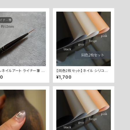
ルネイルアート ライナー筆 12
【同色2枚セット】ネイル シリコン
 キャップ付き
マット 施術マット【 全4色 】ベージ
80
¥1,700
ュ / グレー / ブラック / ピンク