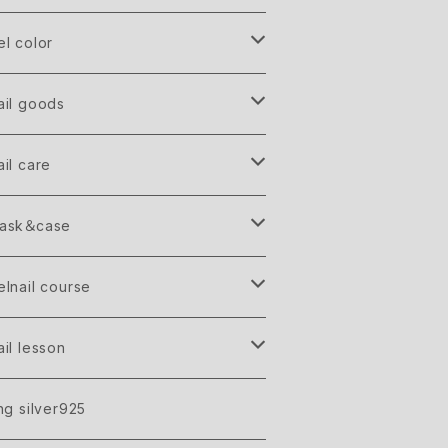
el color
RAND
ail goods
oint parts
ail care
hell
and＆Body cream
ask＆case
ijouシリーズ
lake
ip balm
reige
elnail course
tuds
ray
idal gift ticket
ail lesson
are＋gel one color
irror powder
lack
l nail gift ticket
eginner
ing silver925