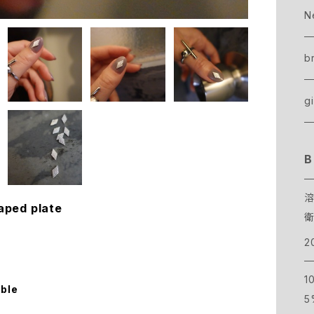
ge
b
Si
A
N
o
c
G
美
b
si
gi
d
ハ
B
ed plate
シ
2
1
able
5