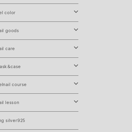
el color
RAND
ail goods
oint parts
ail care
hell
and＆Body cream
ask＆case
ijouシリーズ
lake
ip balm
reige
elnail course
tuds
ray
idal gift ticket
ail lesson
are＋gel one color
irror powder
lack
l nail gift ticket
eginner
ing silver925