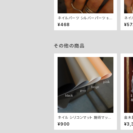
ネイルパーツ シルバーパーツ sil
ネイ
ver point parts - B.
lver
¥468
¥57
その他の商品
ネイル シリコンマット 施術マット【
金木
全4色 】ベージュ / グレー / ブラッ
グ【
¥900
¥3,
ク / ピンク