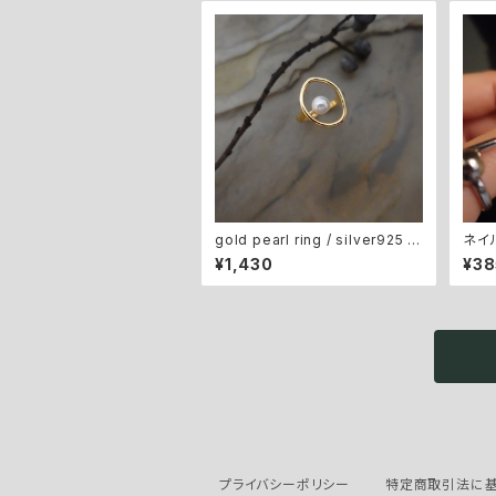
gold pearl ring / silver925 #
ネイルパーツ 
04
ed p
¥1,430
¥38
プライバシーポリシー
特定商取引法に基