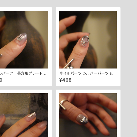
ルパーツ 長方形プレート re
ネイルパーツ シルバーパーツ sil
gle plate - silver
ver point parts - A.
0
¥468