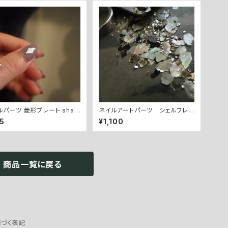
菱形プレート shap
ネイルアートパーツ シェルフレ
late
ークミックス shell&flake mix-
5
¥1,100
3
商品一覧に戻る
づく表記