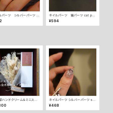
ルパーツ シルバーパーツ si
ネイルパーツ 猫パーツ cat par
stick
ts - 3type
2
¥594
犀ハンドクリーム＆ミニスワッ
ネイルパーツ シルバーパーツ sil
ホワイト】ギフトセット
ver point parts - A.
300
¥468