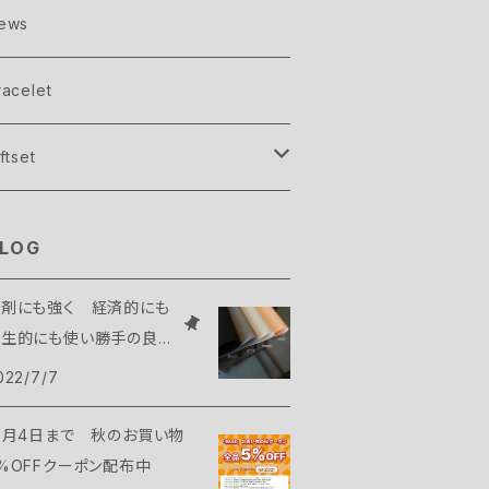
l one color
rion
lver
dvanced
ews
necolor＋point art
rash
old
容院で始めるフットジェルネイル講座
racelet
licon mat
ftset
isplay beads
ンドクリーム＆ミニスワッグ
LOG
溶剤にも強く 経済的にも
衛生的にも使い勝手の良い
リコンマット
022/7/7
0月4日まで 秋のお買い物
%OFFクーポン配布中